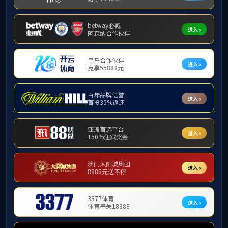
内控办召开风险评估－业务精
必赢565net官网教师获得中
学校内控系统建设项目接受信
学校委托第三方对内部控制开
请输入要搜索信息的内容!
内控建设办组织召开内部控制
必赢565net官网召开2021
学校邀请信息科技机构为内控
人事制度改革-岗位设置与聘用
内控建设办公室召开内部控制
地址：广东省肇庆市端州区东岗
（526061）
电话：2716233
传真：2716586
业务邮箱：
yb@zqu.edu.cn
©
2025 BWIN·565n